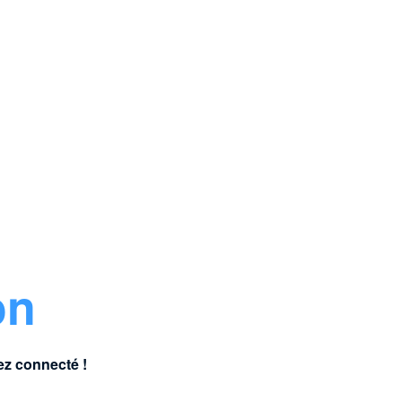
on
ez connecté !